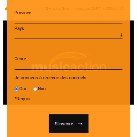
Accueil
-
Projet accepté
-
CI – zouz (France Bourges 25-04) – 2025-2026
Province
Pays
Genre
Je consens à recevoir des courriels
Oui
Non
*
Requis