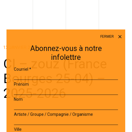
FERMER
Abonnez-vous à notre
13 JANVIER 2026
infolettre
CI – zouz (France
Courriel
*
Bourges 25-04) –
Prénom
2025-2026
Nom
Artiste / Groupe / Compagnie / Organisme
Ville