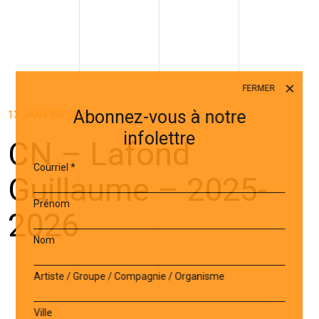
FERMER
Abonnez-vous à notre
13 JANVIER 2026
infolettre
CN – Lafond
Courriel
*
Guillaume – 2025-
Prénom
2026
Nom
Artiste / Groupe / Compagnie / Organisme
Ville