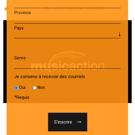
Accueil
-
Projet accepté
-
CN – Lafond Guillaume – 2025-2026
Province
Pays
Genre
Je consens à recevoir des courriels
Oui
Non
*
Requis