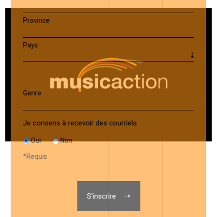
Province
Pays
Genre
Je consens à recevoir des courriels
Oui
Non
*
Requis