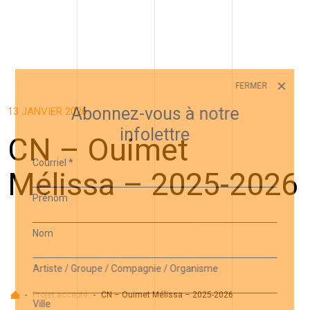
FERMER
Abonnez-vous à notre
13 JANVIER 2026
infolettre
CN – Ouimet
Courriel
*
Mélissa – 2025-2026
Prénom
Nom
Artiste / Groupe / Compagnie / Organisme
Accueil
-
Projet accepté
-
CN – Ouimet Mélissa – 2025-2026
Ville