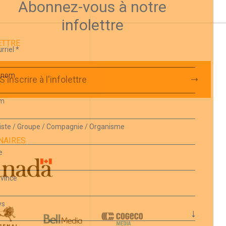
Abonnez-vous à notre
infolettre
ETTRE
rriel
*
énom
S'inscrire à l'infolettre
m
iste / Groupe / Compagnie / Organisme
NAIRES
e
vince
ys