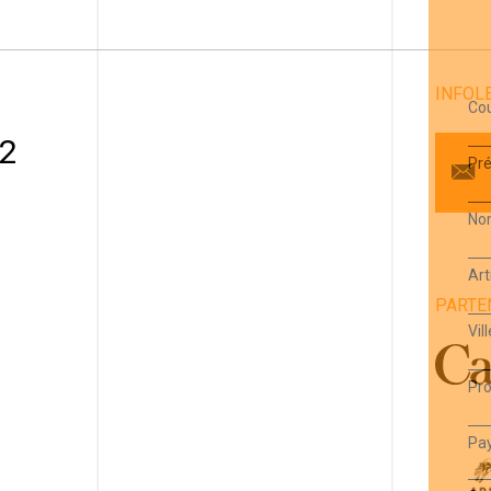
INFOL
Cou
 2
Pr
No
Art
PARTE
1
Vill
Pro
Pa