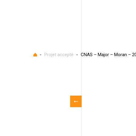
Accueil
-
Projet accepté
-
CNAS – Major – Moran – 2