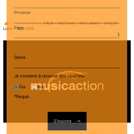
Province
Accueil
-
Projet accepté
-
DACA – Gab Forest – Hert Leblanc – Doug St-
Pays
Louis – 2025-2026
Genre
Je consens à recevoir des courriels
Oui
Non
*
Requis