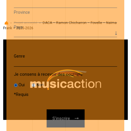
Province
Accueil
-
Projet accepté
-
DACA – Ramon Chicharron – Fovelle – Naïma
Pays
Frank – 2025-2026
Genre
Je consens à recevoir des courriels
Oui
Non
*
Requis