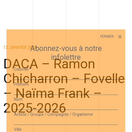
FERMER
Abonnez-vous à notre
13 JANVIER 2026
infolettre
DACA – Ramon
Courriel
*
Chicharron – Fovelle
Prénom
– Naïma Frank –
Nom
2025-2026
Artiste / Groupe / Compagnie / Organisme
Ville