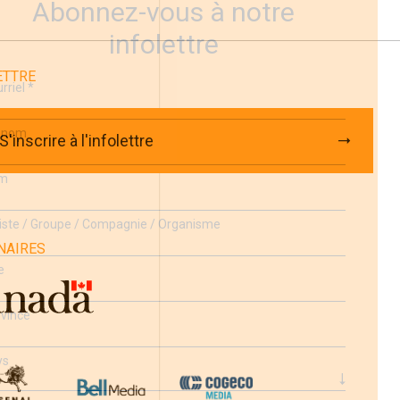
Abonnez-vous à notre
infolettre
ETTRE
rriel
*
énom
S'inscrire à l'infolettre
m
iste / Groupe / Compagnie / Organisme
NAIRES
e
vince
ys