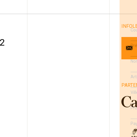
INFOL
Cou
 2
Pr
No
Art
PARTE
1
Vill
Pro
Pa