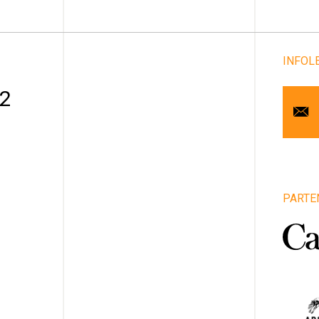
INFOL
Cou
 2
Pr
No
Art
PARTE
1
Vill
Pro
Pa