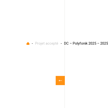
Accueil
-
Projet accepté
-
DC – Polyfonik 2025 – 202