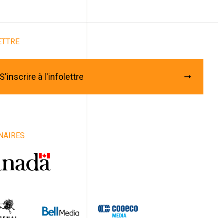
Abonnez-vous à notre
infolettre
ETTRE
rriel
*
énom
S'inscrire à l'infolettre
m
iste / Groupe / Compagnie / Organisme
NAIRES
e
vince
ys