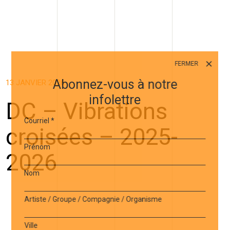
FERMER
Abonnez-vous à notre
13 JANVIER 2026
infolettre
DC – Vibrations
Courriel
*
croisées – 2025-
Prénom
2026
Nom
Artiste / Groupe / Compagnie / Organisme
Ville