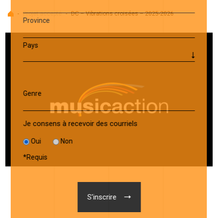
Accueil
-
Projet accepté
-
DC – Vibrations croisées – 2025-2026
Province
Pays
Genre
Je consens à recevoir des courriels
Oui
Non
*
Requis