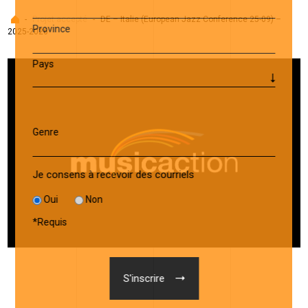
Accueil
-
Projet accepté
-
DE – Italie (European Jazz Conference 25-09) –
Province
2025-2026
Pays
Genre
Je consens à recevoir des courriels
Oui
Non
*
Requis