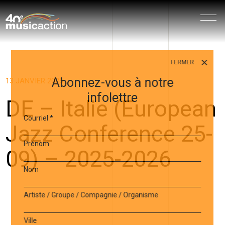
Menu
FERMER
Abonnez-vous à notre
13 JANVIER 2026
infolettre
DE – Italie (European
Courriel
*
Jazz Conference 25-
Prénom
09) – 2025-2026
Nom
Artiste / Groupe / Compagnie / Organisme
Ville