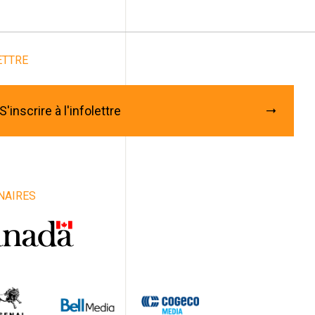
Abonnez-vous à notre
infolettre
ETTRE
rriel
*
énom
S'inscrire à l'infolettre
m
iste / Groupe / Compagnie / Organisme
NAIRES
e
vince
ys