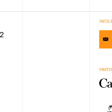
INFOL
Cou
 2
Pr
No
Art
PARTE
1
Vill
Pro
Pa