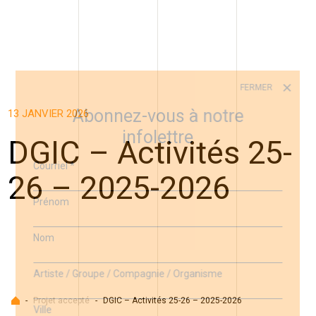
FERMER
Abonnez-vous à notre
13 JANVIER 2026
infolettre
DGIC – Activités 25-
Courriel
*
26 – 2025-2026
Prénom
Nom
Artiste / Groupe / Compagnie / Organisme
Accueil
-
Projet accepté
-
DGIC – Activités 25-26 – 2025-2026
Ville