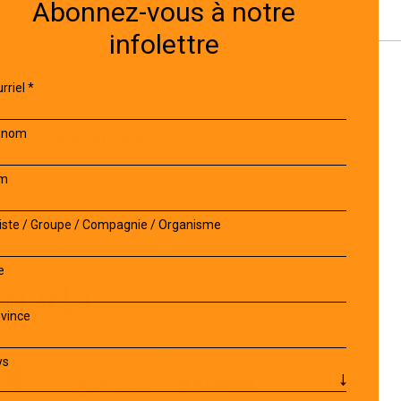
Abonnez-vous à notre
infolettre
ETTRE
rriel
*
énom
S'inscrire à l'infolettre
m
iste / Groupe / Compagnie / Organisme
NAIRES
e
vince
ys