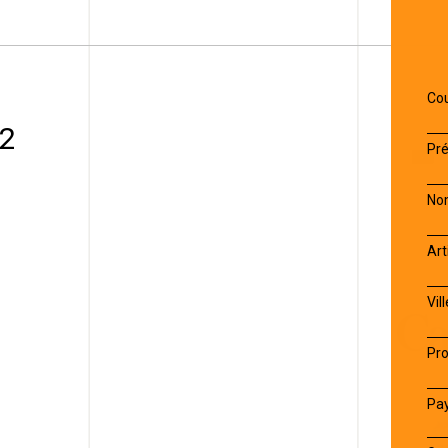
INFOL
Cou
 2
Pr
No
Art
PARTE
1
Vill
Pro
Pa