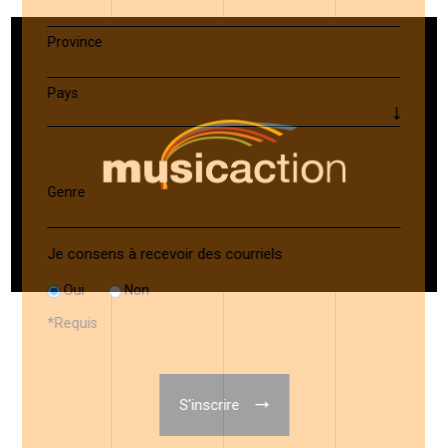
Province
Pays
Genre
Je consens à recevoir des courriels
Oui
Non
*
Requis