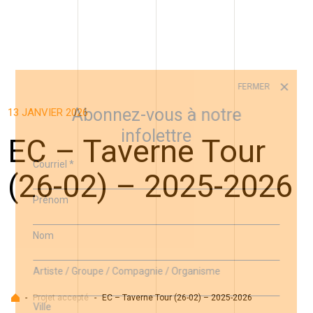
FERMER
Abonnez-vous à notre
13 JANVIER 2026
infolettre
EC – Taverne Tour
Courriel
*
(26-02) – 2025-2026
Prénom
Nom
Artiste / Groupe / Compagnie / Organisme
Accueil
-
Projet accepté
-
EC – Taverne Tour (26-02) – 2025-2026
Ville