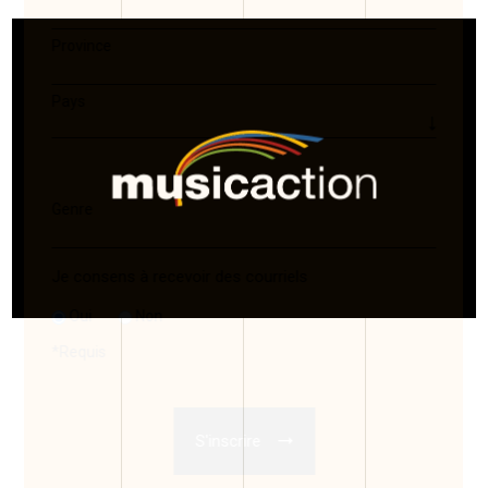
Province
Pays
Genre
Je consens à recevoir des courriels
Oui
Non
*
Requis