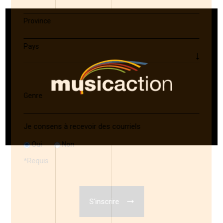
Province
Pays
Genre
Je consens à recevoir des courriels
Oui
Non
*
Requis