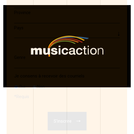
Province
Pays
Genre
Je consens à recevoir des courriels
Oui
Non
*
Requis