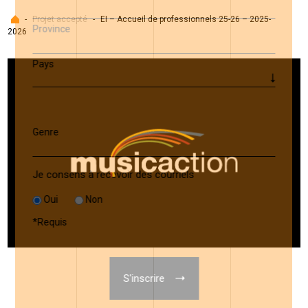
Accueil
-
Projet accepté
-
EI – Accueil de professionnels 25-26 – 2025-
Province
2026
Pays
Genre
Je consens à recevoir des courriels
Oui
Non
*
Requis