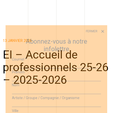
FERMER
Abonnez-vous à notre
13 JANVIER 2026
infolettre
EI – Accueil de
Courriel
*
professionnels 25-26
Prénom
– 2025-2026
Nom
Artiste / Groupe / Compagnie / Organisme
Ville