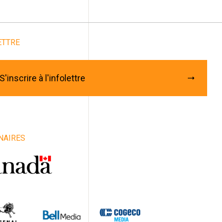
Abonnez-vous à notre
infolettre
ETTRE
rriel
*
énom
S'inscrire à l'infolettre
m
iste / Groupe / Compagnie / Organisme
NAIRES
e
vince
ys