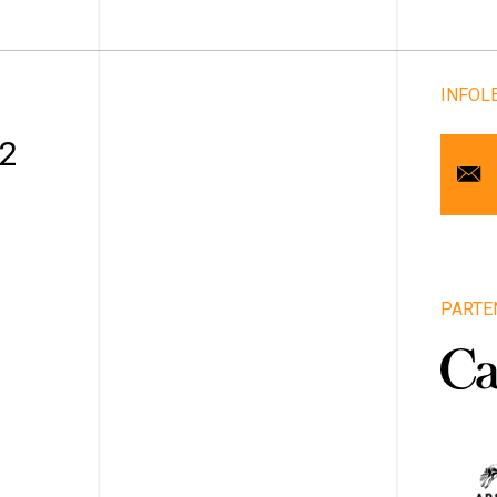
INFOL
Cou
 2
Pr
No
Art
PARTE
1
Vill
Pro
Pa