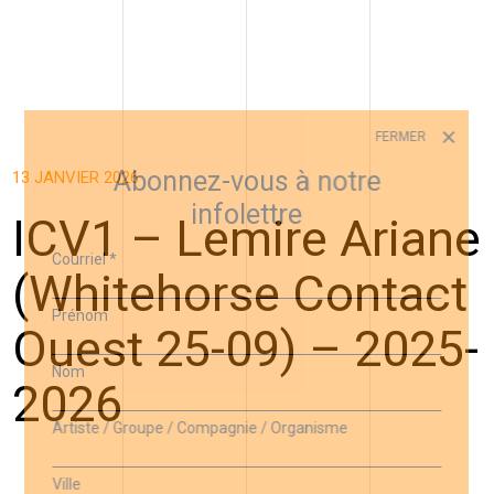
FERMER
Abonnez-vous à notre
13 JANVIER 2026
infolettre
ICV1 – Lemire Ariane
Courriel
*
(Whitehorse Contact
Prénom
Ouest 25-09) – 2025-
Nom
2026
Artiste / Groupe / Compagnie / Organisme
Ville