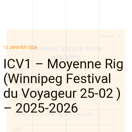
FERMER
Abonnez-vous à notre
13 JANVIER 2026
infolettre
ICV1 – Moyenne Rig
Courriel
*
(Winnipeg Festival
Prénom
du Voyageur 25-02 )
Nom
– 2025-2026
Artiste / Groupe / Compagnie / Organisme
Ville