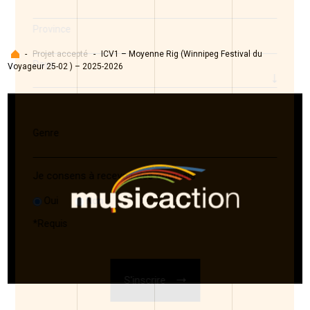
Province
Accueil
-
Projet accepté
-
ICV1 – Moyenne Rig (Winnipeg Festival du
Pays
Voyageur 25-02 ) – 2025-2026
Genre
Je consens à recevoir des courriels
Oui
Non
*
Requis