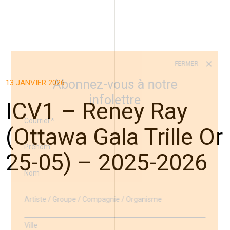
FERMER
Abonnez-vous à notre
13 JANVIER 2026
infolettre
ICV1 – Reney Ray
Courriel
*
(Ottawa Gala Trille Or
Prénom
25-05) – 2025-2026
Nom
Artiste / Groupe / Compagnie / Organisme
Ville