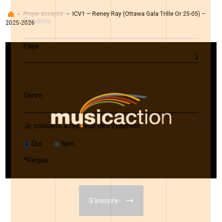
Accueil
-
Projet accepté
-
ICV1 – Reney Ray (Ottawa Gala Trille Or 25-05) –
Province
2025-2026
Pays
Genre
Je consens à recevoir des courriels
Oui
Non
*
Requis