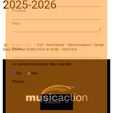
2025-2026
Province
Pays
Accueil
-
Projet accepté
-
ICV2 – Beau Nectar – Sylvie Boulianne – Sympa
Genre
César (Tournées ROSEQ 25-07 et 25-08) – 2025-2026
Je consens à recevoir des courriels
Oui
Non
*
Requis