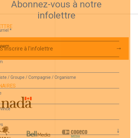
Abonnez-vous à notre
infolettre
ETTRE
rriel
*
énom
S'inscrire à l'infolettre
m
iste / Groupe / Compagnie / Organisme
NAIRES
e
vince
ys