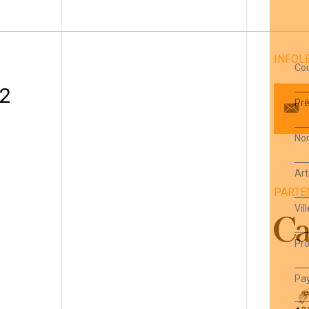
INFOL
Cou
 2
Pr
No
Art
PARTE
1
Vill
Pro
Pa