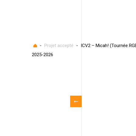
Accueil
-
Projet accepté
-
ICV2 – Micah! (Tournée RG
2025-2026