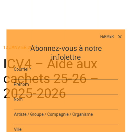
FERMER
Abonnez-vous à notre
13 JANVIER 2026
infolettre
ICV4 – Aide aux
Courriel
*
cachets 25-26 –
Prénom
2025-2026
Nom
Artiste / Groupe / Compagnie / Organisme
Ville