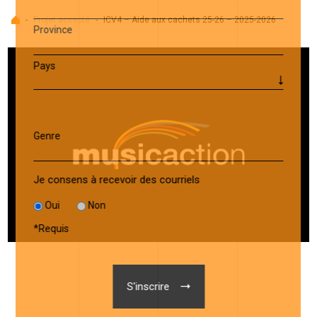
Accueil
-
Projet accepté
-
ICV4 – Aide aux cachets 25-26 – 2025-2026
Province
Pays
Genre
Je consens à recevoir des courriels
Oui
Non
*
Requis