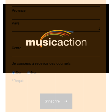
Province
Pays
Genre
Je consens à recevoir des courriels
Oui
Non
*
Requis