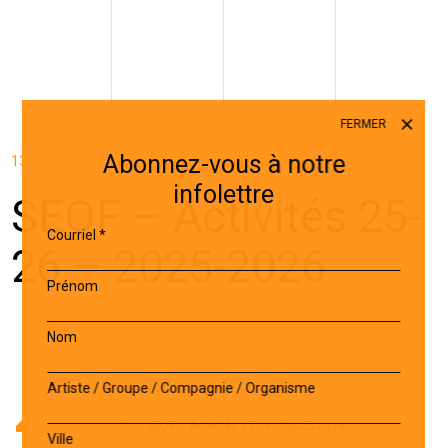
FERMER
Abonnez-vous à notre
13 JANVIER 2026
infolettre
SEOF – Activités 25-
Courriel
*
26 – 2025-2026
Prénom
Nom
Artiste / Groupe / Compagnie / Organisme
Accueil
-
Projet accepté
-
SEOF – Activités 25-26 – 2025-2026
Ville