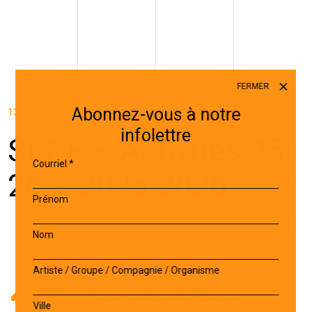
FERMER
Abonnez-vous à notre
13 JANVIER 2026
infolettre
SEOF – Activités 25-
Courriel
*
26 – 2025-2026
Prénom
Nom
Artiste / Groupe / Compagnie / Organisme
Accueil
-
Projet accepté
-
SEOF – Activités 25-26 – 2025-2026
Ville