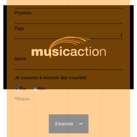
Province
Pays
Genre
Je consens à recevoir des courriels
Oui
Non
*
Requis