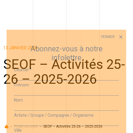
FERMER
Abonnez-vous à notre
13 JANVIER 2026
infolettre
SEOF – Activités 25-
Courriel
*
26 – 2025-2026
Prénom
Nom
Artiste / Groupe / Compagnie / Organisme
Accueil
-
Projet accepté
-
SEOF – Activités 25-26 – 2025-2026
Ville