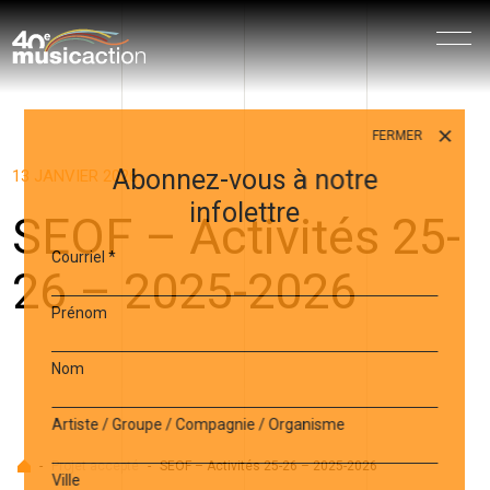
Menu
FERMER
Abonnez-vous à notre
13 JANVIER 2026
infolettre
SEOF – Activités 25-
Courriel
*
26 – 2025-2026
Prénom
Nom
Artiste / Groupe / Compagnie / Organisme
Accueil
-
Projet accepté
-
SEOF – Activités 25-26 – 2025-2026
Ville