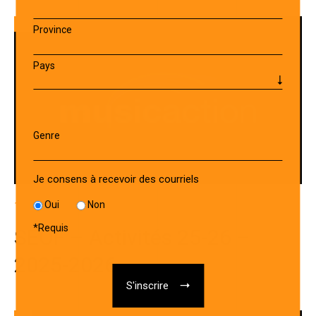
Province
Pays
Genre
Je consens à recevoir des courriels
Oui
Non
13 JANVIER 2026
*
Requis
SEOF – Activités 25-26 –
2025-2026